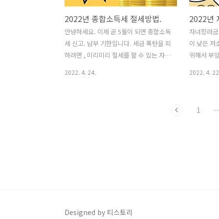
2022년 종합소득세 절세방법.
안녕하세요. 이제 곧 5월이 되면 종합소득
자녀장려금
세 신고. 납부 기한입니다. 세금 폭탄을 피
이 낮은 
하려면 , 미리미리 절세를 할 수 있는 자료
위해서 부양
들을 모아놓아야 하는데요, 어떤 것들이
지원해 주는
2022. 4. 24.
2022. 4. 22
비용처리가 가능한지 지금부터 알아보겠
신청을 받고
습니다. 종합소득세란? 전년도(2021년)
당 최대 70
에 1년간 발생한 이자, 배당, 사업, 근로,
이에 지급받
1
··
연금, 기타 소득에 대해 자진신고해야 하
청 가능, 
는 세금입니다. 소상공인, 자영업자, 개인
요건 : 만 
사업자, 프리랜서 등은 대부분 5월달에 종
가구. (중
합소득세를 신고해야 합니다. ​ 종합소득
없이 지원대
세 신고.납부기한 5월 1일부터 5월 30일
도 부부합산
까지 종합소득세 신고방법 1. 홈텍스(PC)
일 것. 재산
2. 손 텍스(모바일) 3. 세무대리인을 통한
원의 토지,
신고 4. 서면 신고 종합소득세율 과세표준
합계액이 2억
이란? 종합소득세는 1년간 벌어들인 총수
년도 말 대
Designed by 티스토리