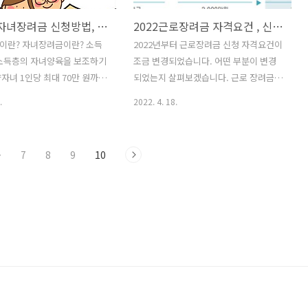
2022년 자녀장려금 신청방법, 신청기준
2022근로장려금 자격요건 , 신청방법
이란? 자녀장려금이란? 소득
2022년부터 근로장려금 신청 자격요건이
저소득층의 자녀양육을 보조하기
조금 변경되었습니다. 어떤 부분이 변경
자녀 1인당 최대 70만 원까지
되었는지 살펴보겠습니다. 근로 장려금이
 제도입니다. 매년 5월에 1회
란? 근로장려금이란 일을 하고 있지만, 소
.
2022. 4. 18.
 조건이 맞으면 부양자녀 1명
득이 적어 생활이 어려운 근로자 또는 사
만 원을 그해 9월에서 10월 사
업자, 종교인 가구에 대해 가구원 구성 부
을 수 있습니다. (매년 1회 신
부합산 총급여액에 따라서 최대 300만 원
·
7
8
9
10
반기 신청 불가능) 신청자격 가구
의 근로장려금을 지급함으로써 근로를 장
18세 미만의 부양 자녀가 있는
려하고 실질소득을 지원하는 제도이다.
증 장애인 자녀의 경우 연령제한
근로장려금 자격요건 구분 단독가구 홑벌
상이 됩니다.) 소득요건 : 전년
이 가구 맞벌이 가구 총소득기준금액
 연간 총소득 4,000만 원 미만
2,200만원 미만 3,200만원 미만 3,800만
요건 : 전년도 6.1일 기준 가구
원 미만 근로장려금 최대 지급액 150만원
 건물, 자동차, 예금 등 재산의
260만원 300만원 가구명칭 가구 구성 단
 원 미만일 것. 제외 요건 : 전
독가구 배우자, 부양자녀,70세 이상 직계
한민국 국적을 보유하지 아니
존속이 모두 없는 가구 홑벌이 가구 배우