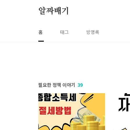
본문 바로가기
알짜배기
홈
태그
방명록
필요한 정책 이야기
39